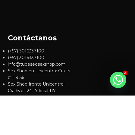
Contáctanos
(+57) 3016337100
(+57) 3016337100
info@tudeseosexshop.com
Sex Shop en Unicentro: Cra 15
2
# 119 56
Sex Shop frente Unicentro:
Cra 15 # 124 17 local 117
Sex Shop en Cedritos: Cra 19
# 138 44
Sex Shop en Engativá:
Transversal 93a # 80c 6
Sex Shop en Chapinero: Cra 11
# 71 40 segundo piso