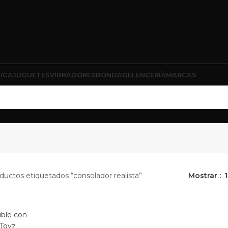
ICA
JUGUETES
VIBRADORES
BONDAGE
LENCERÍA
MARCAS
ductos etiquetados “consolador realista”
Mostrar