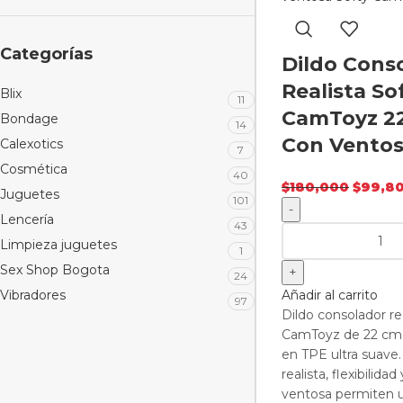
Categorías
Dildo Cons
Realista So
Blix
11
CamToyz 2
Bondage
14
Con Vento
Calexotics
7
Cosmética
40
$
180,000
$
99,8
Juguetes
101
Lencería
43
Limpieza juguetes
1
Sex Shop Bogota
24
Vibradores
Añadir al carrito
97
Dildo consolador re
CamToyz de 22 cm 
en TPE ultra suave.
realista, flexibilida
ventosa permiten 