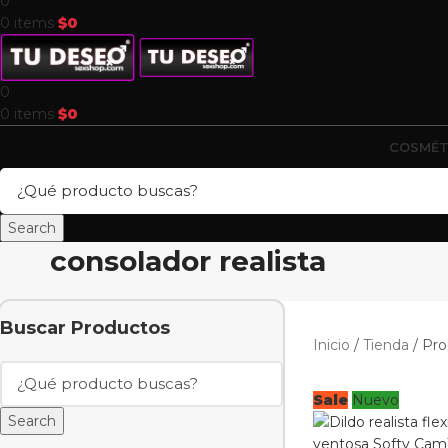
0
0
items
$
0
0
0
items
$
0
COSMÉT
Search
consolador realista
Buscar Productos
Inicio
Tienda
Pro
Sale
Nuevo
Search