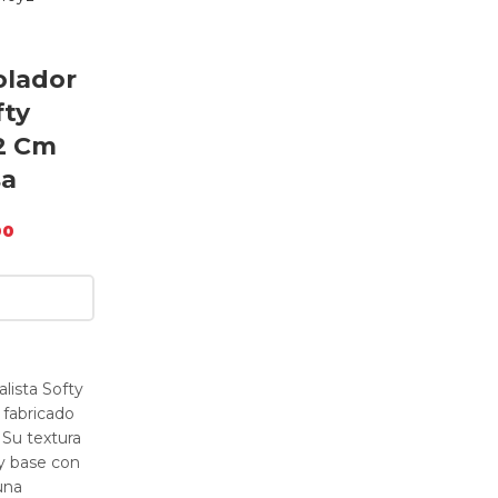
olador
fty
2 Cm
sa
00
alista Softy
fabricado
 Su textura
d y base con
una