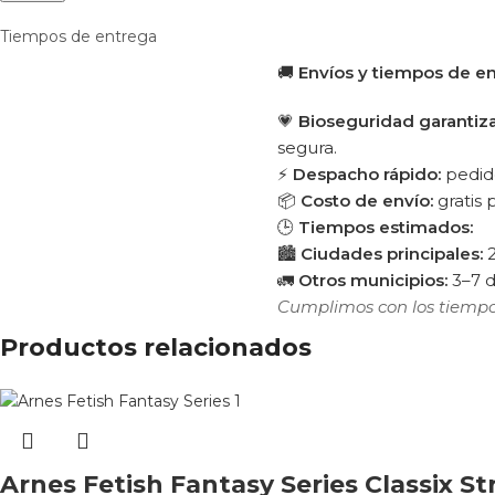
Tiempos de entrega
🚚
Envíos y tiempos de e
💗
Bioseguridad garantiz
segura.
⚡
Despacho rápido:
pedido
📦
Costo de envío:
gratis
🕒
Tiempos estimados:
🏙️
Ciudades principales:
2
🚛
Otros municipios:
3–7 d
Cumplimos con los tiempo
Productos relacionados
Arnes Fetish Fantasy Series Classix S