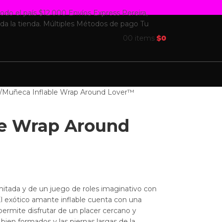
todo el país $12.000
Envíos Express Pereira,
da la tienda.
Múltiples Métodos de pago
Tu
0
0
items
$
0
Muñeca Inflable Wrap Around Lover™
le Wrap Around
imitada y de un juego de roles imaginativo con
El exótico amante inflable cuenta con una
permite disfrutar de un placer cercano y
ien formados y las piernas largas de la