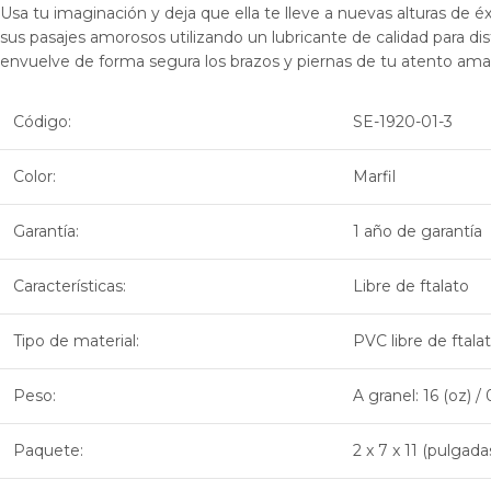
Usa tu imaginación y deja que ella te lleve a nuevas alturas de é
sus pasajes amorosos utilizando un lubricante de calidad para disf
envuelve de forma segura los brazos y piernas de tu atento aman
Código:
SE-1920-01-3
Color:
Marfil
Garantía:
1 año de garantía
Características:
Libre de ftalato
Tipo de material:
PVC libre de ftala
Peso:
A granel: 16 (oz) / 
Paquete:
2 x 7 x 11 (pulgada