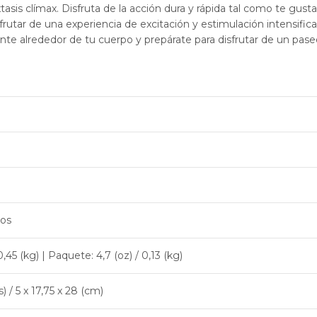
xtasis clímax. Disfruta de la acción dura y rápida tal como te gu
rutar de una experiencia de excitación y estimulación intensificad
te alrededor de tu cuerpo y prepárate para disfrutar de un paseo
tos
0,45 (kg) | Paquete: 4,7 (oz) / 0,13 (kg)
s) / 5 x 17,75 x 28 (cm)