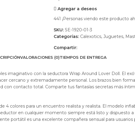
Agregar a deseos
441
¡Personas viendo este producto ah
SKU:
SE-1920-01-3
Categorías:
Calexotics
,
Juguetes
,
Mas
Compartir:
CRIPCIÓN
VALORACIONES (0)
TIEMPOS DE ENTREGA
roles imaginativo con la seductora Wrap Around Lover Doll. El ex
placer cercano y extremadamente personal. Los brazos bien forma
dad con contacto total. Comparte tus fantasías secretas más ín
e 4 colores para un encuentro realista y realista. El modelo infla
seductor en cualquier momento siempre está listo y dispuesto a 
te portátil es una excelente compañera sensual para usuarios 