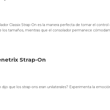
ador Classix Strap-On es la manera perfecta de tomar el control e
a de los tamaños, mientras que el consolador permanece cómodam
enetrix Strap-On
 dijo que los strap-ons eran unilaterales? Experimenta la emoció