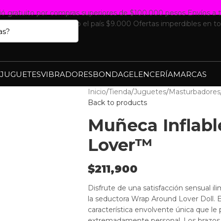
ió gratuito por compras superiores de $100.000 pesos
Envíos a 
 WhatsApp
Envíos a todo el país $9.000
Ofertas imperdibles en to
JUGUETES
VIBRADORES
BONDAGE
LENCERÍA
MARCAS
Inicio
Tienda
Juguetes
Masturbadores
Back to products
Muñeca Inflab
Lover™
$
211,900
Disfrute de una satisfacción sensual il
la seductora Wrap Around Lover Doll. 
característica envolvente única que le 
extremadamente personal. Los brazos b