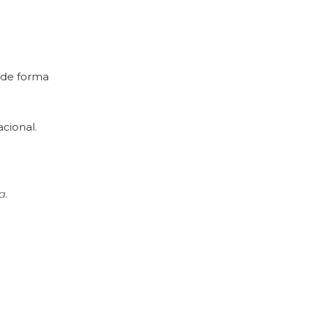
 de forma
acional.
a.