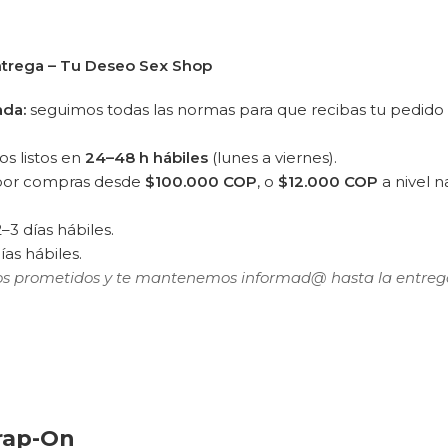
ntrega – Tu Deseo Sex Shop
ada:
seguimos todas las normas para que recibas tu pedido
s listos en
24–48 h hábiles
(lunes a viernes).
 por compras desde
$100.000 COP
, o
$12.000 COP
a nivel n
–3 días hábiles.
ías hábiles.
s prometidos y te mantenemos informad@ hasta la entreg
trap-On