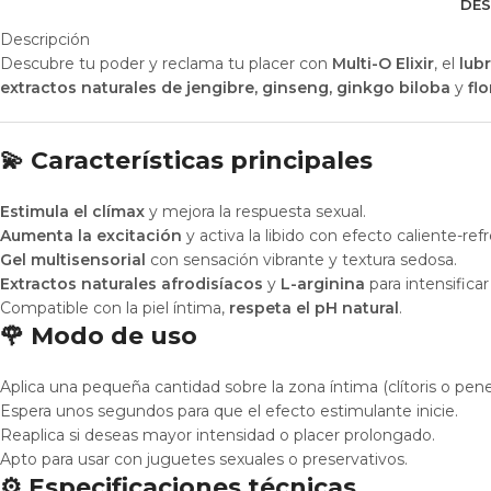
DES
Descripción
Descubre tu poder y reclama tu placer con
Multi-O Elixir
, el
lub
extractos naturales de jengibre, ginseng, ginkgo biloba
y
fl
💫 Características principales
Estimula el clímax
y mejora la respuesta sexual.
Aumenta la excitación
y activa la libido con efecto caliente-ref
Gel multisensorial
con sensación vibrante y textura sedosa.
Extractos naturales afrodisíacos
y
L-arginina
para intensificar 
Compatible con la piel íntima,
respeta el pH natural
.
🌹 Modo de uso
Aplica una pequeña cantidad sobre la zona íntima (clítoris o pene
Espera unos segundos para que el efecto estimulante inicie.
Reaplica si deseas mayor intensidad o placer prolongado.
Apto para usar con juguetes sexuales o preservativos.
⚙️ Especificaciones técnicas