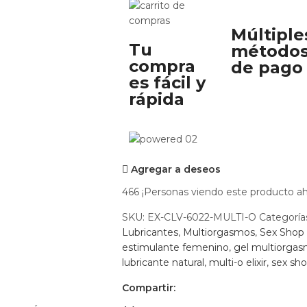
Múltiple
Tu
método
compra
de pago
es fácil y
rápida
Agregar a deseos
466
¡Personas viendo este producto ah
SKU:
EX-CLV-6022-MULTI-O
Categoría
Lubricantes
,
Multiorgasmos
,
Sex Shop
estimulante femenino
,
gel multiorga
lubricante natural
,
multi-o elixir
,
sex sh
Compartir: