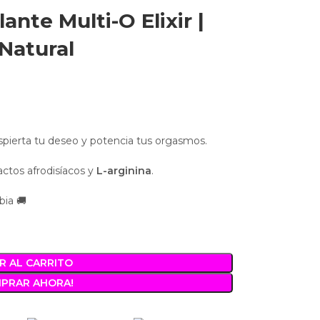
ante Multi-O Elixir |
Natural
spierta tu deseo y potencia tus orgasmos.
ctos afrodisíacos y
L-arginina
.
bia 🚚
R AL CARRITO
MPRAR AHORA!