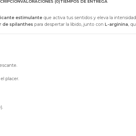
CRIPCIÓN
VALORACIONES (0)
TIEMPOS DE ENTREGA
ricante estimulante
que activa tus sentidos y eleva la intensid
or de spilanthes
para despertar la libido, junto con
L-arginina
, qu
rescante.
el placer.
).