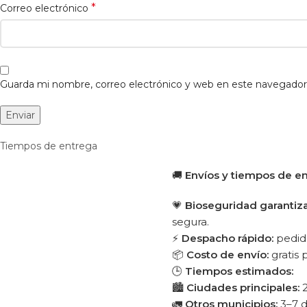
*
Correo electrónico
Guarda mi nombre, correo electrónico y web en este navegador
Tiempos de entrega
🚚
Envíos y tiempos de e
💗
Bioseguridad garantiz
segura.
⚡
Despacho rápido:
pedido
📦
Costo de envío:
gratis
🕒
Tiempos estimados:
🏙️
Ciudades principales:
2
🚛
Otros municipios:
3–7 d