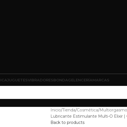
ICA
JUGUETES
VIBRADORES
BONDAGE
LENCERÍA
MARCAS
Inicio
Tienda
Cosmética
Multiorgasmo
Lubricante Estimulante Multi-O Elixir 
Back to products