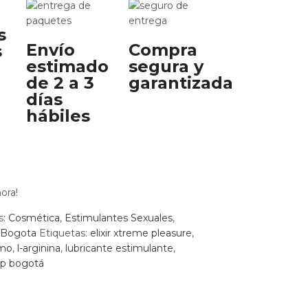
s
Envío
Compra
s
estimado
segura y
de 2 a 3
garantizada
días
hábiles
ora!
s:
Cosmética
,
Estimulantes Sexuales
,
 Bogota
Etiquetas:
elixir xtreme pleasure
,
smo
,
l-arginina
,
lubricante estimulante
,
op bogotá