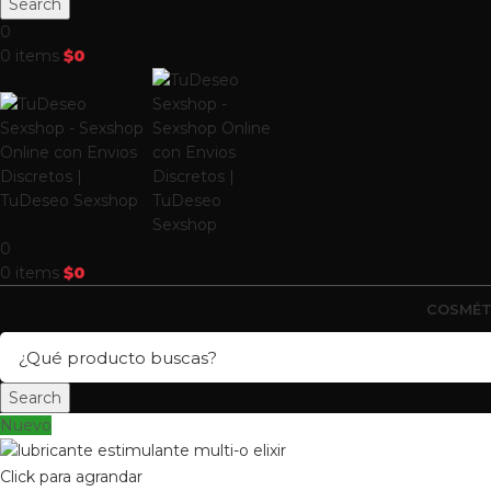
Search
0
0
items
$
0
0
0
items
$
0
COSMÉT
Search
Nuevo
Click para agrandar