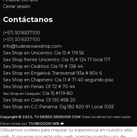
Cerrar sesión
Contáctanos
(+57) 3016337100
(+57) 3016337100
info@tudeseosexshop.com
Sex Shop en Unicentro: Cra 15 # 119 56
Sex Shop frente Unicentro: Cra 15 # 124 17 local 117
Sex Shop en Cedritos: Cra 19 # 138 44
Sex Shop en Engativá: Transversal 93a # 80c 6
Sex Shop en Chapinero: Cra 11 # 71 40 segundo piso
Sex Shop en Ferias: Cll 72 # 70 44
: Cra 15 #119-80
Sex Shop en Usaquen
Sex Shop en Colina: Cll 130 #58 20
Sex Shop en C.C Panama: Dg.182 #20-91 Local 103E
Copyright © 2023, TU DESEO SEXSHOP.COM
Todos los derechos reservados.
Desarrollado por
TU NEGOCIO WB.❤️
Utilizamos cookies para mejorar tu experiencia en nuestro sitio
web. Al navegar por este sitio web, aceptas nuestro uso de