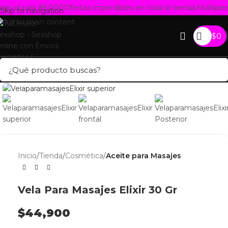
tas imperdibles en toda la tienda.
Múltiples Métodos de pago
Tu c
Skip to navigation
Skip to main content
$
0
Click para agrandar
Inicio
Tienda
Cosmética
Aceite para Masajes
Vela Para Masajes Elixir 30 Gr
$
44,900