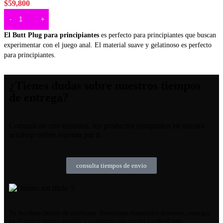
$
59,800
AÑADIR AL CARRITO
El Butt Plug para principiantes
es perfecto para principiantes que buscan
experimentar con el juego anal. El material suave y gelatinoso es perfecto
para principiantes.
¿Tienes dudas sobre nuestros tiempos
de entrega?
Comunícate con nosotros, tus productos comprados en nuestra
sexshop online esperan por ti.
consulta tiempos de envio
Tu Sexshop Online de confianza. Brindamos domicilios discretos, entregas
en el menor tiempo posible y contamos con envíos a todo el país.