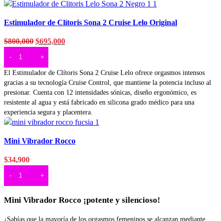
Vista rapida
Estimulador de Clítoris Sona 2 Cruise Lelo Original
Agregar a deseos
$
800,000
$
695,000
AÑADIR AL CARRITO
El Estimulador de Clítoris Sona 2 Cruise Lelo ofrece orgasmos intensos
gracias a su tecnología Cruise Control, que mantiene la potencia incluso al
presionar. Cuenta con 12 intensidades sónicas, diseño ergonómico, es
resistente al agua y está fabricado en silicona grado médico para una
experiencia segura y placentera.
Vista rapida
Mini Vibrador Rocco
Agregar a deseos
$
34,900
AÑADIR AL CARRITO
Mini Vibrador Rocco ¡potente y silencioso!
¿Sabías que la mayoría de los orgasmos femeninos se alcanzan mediante