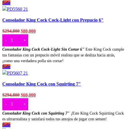
Sale
Vista rapida
Consolador King Cock Cock-Light con Prepucio 6″
Agregar a deseos
$
294,800
$
80,000
AÑADIR AL CARRITO
Consolador King Cock Cock-Light Sin Cortar 6"
Este King Cock cumple
tus fantasías con un prepucio móvil realista que se desliza hacia atrás,
¡como una verdadera polla sin cortar!
Sale
Vista rapida
Consolador King Cock con Squirting 7″
Agregar a deseos
$
294,800
$
60,000
AÑADIR AL CARRITO
Consolador King Cock con Squirting 7"
¡Este King Cock Squirting Cock
es ultrarrealista y satisfará todos tus antojos de jugar con semen!
Sale