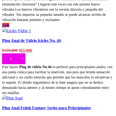
estimulación clitoriana? Llegarás más veces con este potente huevo
vibrador.Los huevos vibradores son la versión discreta y pequeña del
vibrador. Sin importar su pequeño tamaño se puede alcanzar niveles de
vibración bastante potentes y excitantes.
Sale
Vista rapida
Plug Anal de Vidrio Icicles No. 44
Agregar a deseos
$
159,800
$
65,000
AÑADIR AL CARRITO
Este lujoso
Plug de vidrio
No.44
es perfecto para principiantes anales, con
una punta cónica para facilitar la inserción, una pera que brinda sensación
adicional y un cuello estrecho que permite que los músculos lo envuelvan y
lo sujeten. El diseño ergonómico de la base asegura que no se deslice
demasiado hacia adentro y al mismo tiempo se ajuste cómodamente entre
sus mejillas.
Vista rapida
Plug Anal Fetish Fantasy Series para Principiantes
Agregar a deseos