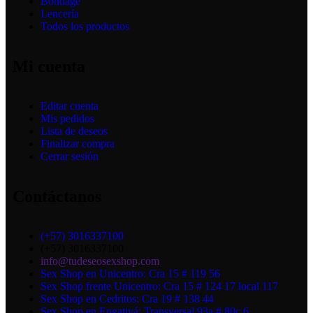
Bondage
Lencería
Todos los productos
Mi cuenta
Editar cuenta
Mis pedidos
Lista de deseos
Finalizar compra
Cerrar sesión
Contáctanos
(+57) 3016337100
(+57) 3016337100
info@tudeseosexshop.com
Sex Shop en Unicentro: Cra 15 # 119 56
Sex Shop frente Unicentro: Cra 15 # 124 17 local 117
Sex Shop en Cedritos: Cra 19 # 138 44
Sex Shop en Engativá: Transversal 93a # 80c 6