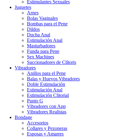
Estimulantes Sexuales
Juguetes
Arnes
Bolas Vaginales
Bombas para el Pene
Dildos
Ducha Anal
Estimulación Anal
Masturbadores
Funda para Pene
Sex Machines
Succionadores de Clítoris
Vibradores
Anillos para el Pene
Balas y Huevos Vibradores
Doble Estimulación
Estimulación Anal
Estimulación Clitorial
Punto G
Vibradores con App
Vibradores Realistas
Bondage
Accesorios
Collares y Pezoneras
Esposas y Amarres