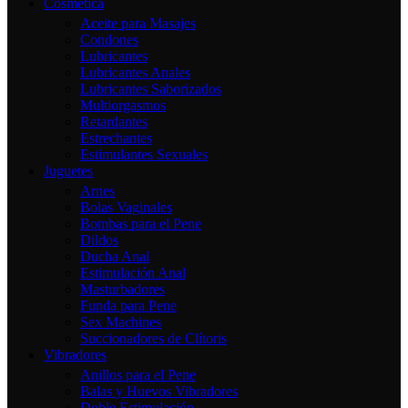
Cosmética
Aceite para Masajes
Condones
Lubricantes
Lubricantes Anales
Lubricantes Saborizados
Multiorgasmos
Retardantes
Estrechantes
Estimulantes Sexuales
Juguetes
Arnes
Bolas Vaginales
Bombas para el Pene
Dildos
Ducha Anal
Estimulación Anal
Masturbadores
Funda para Pene
Sex Machines
Succionadores de Clítoris
Vibradores
Anillos para el Pene
Balas y Huevos Vibradores
Doble Estimulación