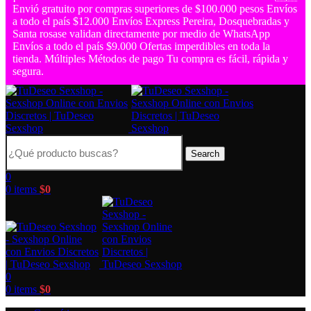
Envió gratuito por compras superiores de $100.000 pesos
Envíos
a todo el país $12.000
Envíos Express Pereira, Dosquebradas y
Santa rosase validan directamente por medio de WhatsApp
Envíos a todo el país $9.000
Ofertas imperdibles en toda la
tienda.
Múltiples Métodos de pago
Tu compra es fácil, rápida y
segura.
Search
0
0
items
$
0
0
0
items
$
0