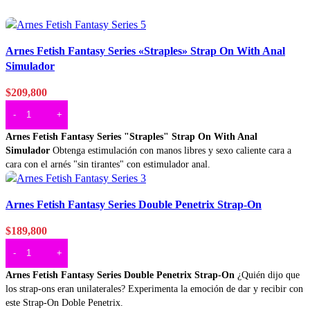
Vista rapida
Arnes Fetish Fantasy Series «Straples» Strap On With Anal
Agregar a deseos
Simulador
$
209,800
AÑADIR AL CARRITO
Arnes Fetish Fantasy Series "Straples" Strap On With Anal
Simulador
Obtenga estimulación con manos libres y sexo caliente cara a
cara con el arnés "sin tirantes" con estimulador anal.
Vista rapida
Arnes Fetish Fantasy Series Double Penetrix Strap-On
Agregar a deseos
$
189,800
AÑADIR AL CARRITO
Arnes Fetish Fantasy Series Double Penetrix Strap-On
¿Quién dijo que
los strap-ons eran unilaterales? Experimenta la emoción de dar y recibir con
este Strap-On Doble Penetrix.