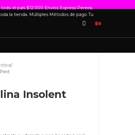
 todo el país $12.000
Envíos Express Pereira,
oda la tienda.
Múltiples Métodos de pago
Tu
$
0
rotica
Print
ina Insolent