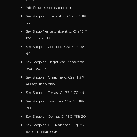
info@tudeseosexshop.com
Sex Shop en Unicentro: Cra 15 # 119
56
Sex Shop frente Unicentro: Cra 15 #
124 17 local 117
Sex Shop en Cedritos: Cra 19 # 138
44
Sex Shop en Engativá: Transversal
93a # 80c 6
Sex Shop en Chapinero: Cra 11 # 71
40 segundo piso
Sex Shop en Ferias: Cll 72 # 70 44
Sex Shop en Usaquen
: Cra 15 #119-
80
Sex Shop en Colina: Cll 130 #58 20
Sex Shop en C.C Panama: Dg.182
#20-91 Local 103E