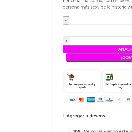
Lenceria masculina, con un diseño 
persona más sexy de la historia 
AÑADI
¡CO
Tu compra es fácil y
Múltiples métodos
rápida
pago
Agregar a deseos
109
¡Personas viendo este p