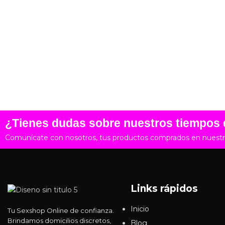
¿Tienes dudas sobre nuestros tiempos 
Comunícate con nosotros, tus productos comprados en nuestra 
Links rápidos
Inicio
Tu Sexshop Online de confianza.
Brindamos domicilios discretos,
Blog