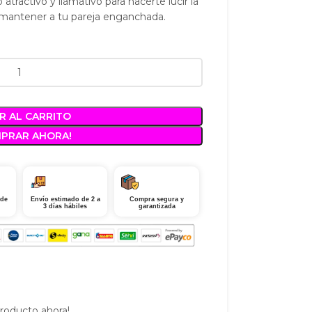
atractivo y llamativo para hacerte lucir la
y mantener a tu pareja enganchada.
R AL CARRITO
MPRAR AHORA!
 de
Envío estimado de 2 a
Compra segura y
3 días hábiles
garantizada
roducto ahora!