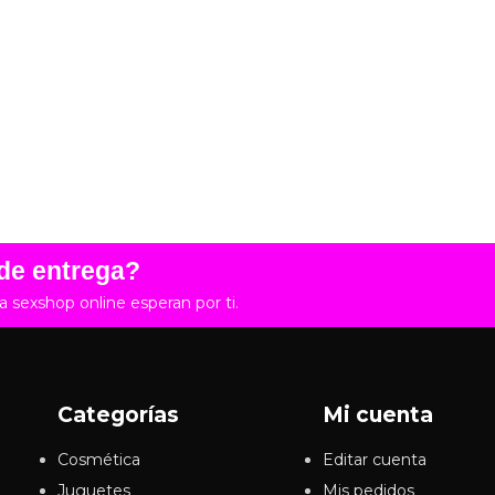
de entrega?
sexshop online esperan por ti.
Categorías
Mi cuenta
Cosmética
Editar cuenta
Juguetes
Mis pedidos