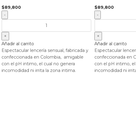
$
89,800
$
89,800
Añadir al carrito
Añadir al carrito
Espectacular lencería sensual, fabricada y
Espectacular lencerí
confeccionada en Colombia, amigable
confeccionada en 
con el pH intimo, el cual no genera
con el pH intimo, e
incomodidad ni irrita la zona intima.
incomodidad ni irrit