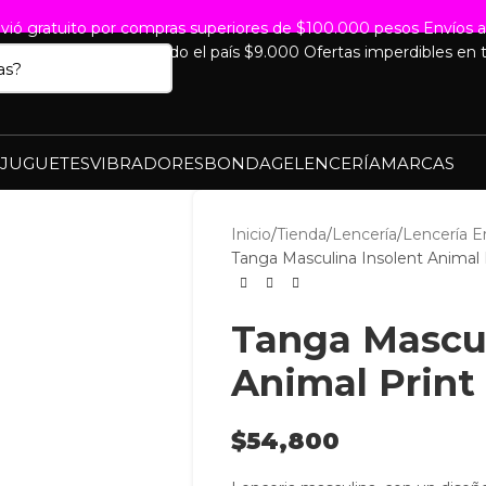
vió gratuito por compras superiores de $100.000 pesos
Envíos a
de WhatsApp
Envíos a todo el país $9.000
Ofertas imperdibles en t
JUGUETES
VIBRADORES
BONDAGE
LENCERÍA
MARCAS
Inicio
Tienda
Lencería
Lencería E
Tanga Masculina Insolent Animal 
Tanga Mascul
Animal Print
$
54,800