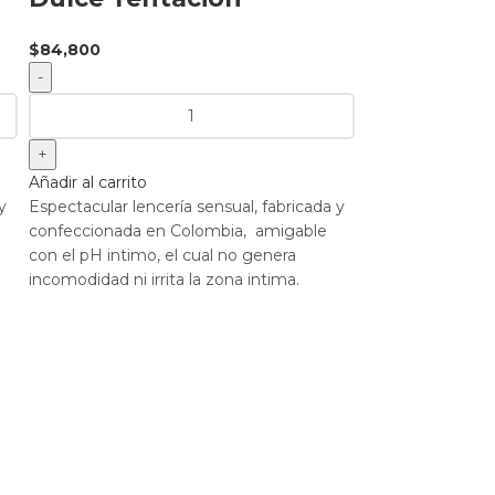
$
84,800
Añadir al carrito
y
Espectacular lencería sensual, fabricada y
confeccionada en Colombia, amigable
Conjunto 
con el pH intimo, el cual no genera
Completo
incomodidad ni irrita la zona intima.
Tentació
$
89,800
Añadir al carrito