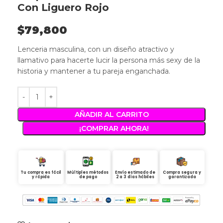
Con Liguero Rojo
$
79,800
Lenceria masculina, con un diseño atractivo y
llamativo para hacerte lucir la persona más sexy de la
historia y mantener a tu pareja enganchada.
AÑADIR AL CARRITO
¡COMPRAR AHORA!
Tu compra es fácil
Múltiples métodos
Envío estimado de
Compra segura y
y rápida
de pago
2 a 3 días hábiles
garantizada